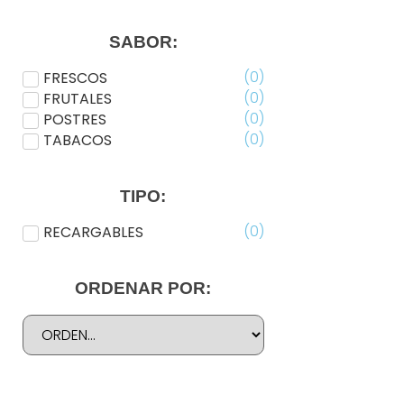
POD JUICE
(
0
)
SKWEZED
(
0
)
VAPETASIA
SABOR:
(
0
)
FRESCOS
(
0
)
FRUTALES
(
0
)
POSTRES
(
0
)
TABACOS
TIPO:
(
0
)
RECARGABLES
ORDENAR POR: