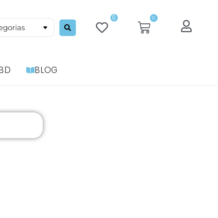
0
0
BD
BLOG