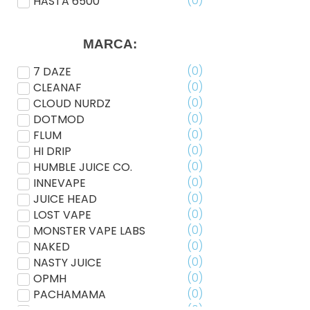
(
0
)
HASTA 6500
MARCA:
(
0
)
7 DAZE
(
0
)
CLEANAF
(
0
)
CLOUD NURDZ
(
0
)
DOTMOD
(
0
)
FLUM
(
0
)
HI DRIP
(
0
)
HUMBLE JUICE CO.
(
0
)
INNEVAPE
(
0
)
JUICE HEAD
(
0
)
LOST VAPE
(
0
)
MONSTER VAPE LABS
(
0
)
NAKED
(
0
)
NASTY JUICE
(
0
)
OPMH
(
0
)
PACHAMAMA
(
0
)