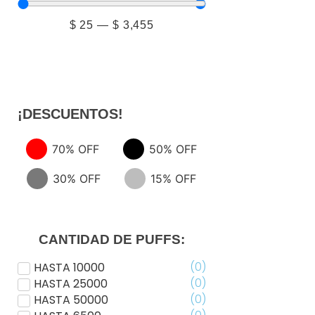
$
25
—
$
3,455
¡
D
E
S
C
U
E
N
T
O
S
!
70% OFF
50% OFF
30% OFF
15% OFF
CANTIDAD DE PUFFS:
(
0
)
HASTA 10000
(
0
)
HASTA 25000
(
0
)
HASTA 50000