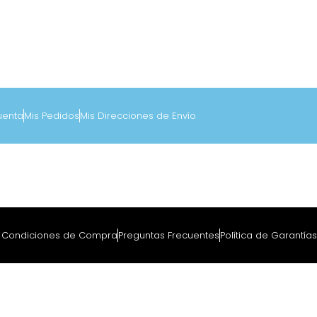
uenta
Mis Pedidos
Mis Direcciones de Envío
y Condiciones de Compra
Preguntas Frecuentes
Política de Garantías