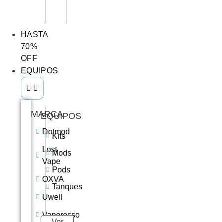
HASTA
70%
OFF
EQUIPOS
MARCA
EQUIPOS
Dotmod
Kits
Lost
Mods
Vape
Pods
OXVA
Tanques
Uwell
Vaporesso
Ver