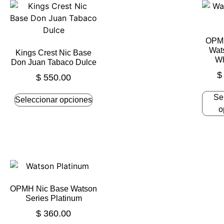
OPMH
Wat
Kings Crest Nic Base
Wh
Don Juan Tabaco Dulce
$
$
550.00
Se
Seleccionar opciones
o
OPMH Nic Base Watson
Series Platinum
$
360.00