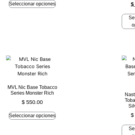
Seleccionar opciones
$
Se
o
MVL Nic Base Tobacco
Series Monster Rich
Nast
Toba
$
550.00
Sil
$
Seleccionar opciones
Se