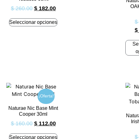
Natur
OAK
$
260.00
$
182.00
$
Seleccionar opciones
$
Se
o
¡Oferta!
Naturae Nic Base Mint
Cooper 30ml
Natur
Iri
$
160.00
$
112.00
$
Seleccionar opciones