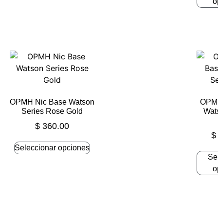
o
OPMH Nic Base Watson
OPMH
Series Rose Gold
Wat
$
360.00
$
Seleccionar opciones
Se
o