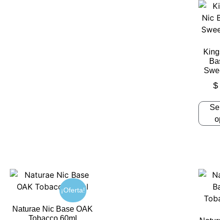
King
Ba
Swe
$
Se
o
¡Oferta!
Naturae Nic Base OAK
Tobacco 60ml