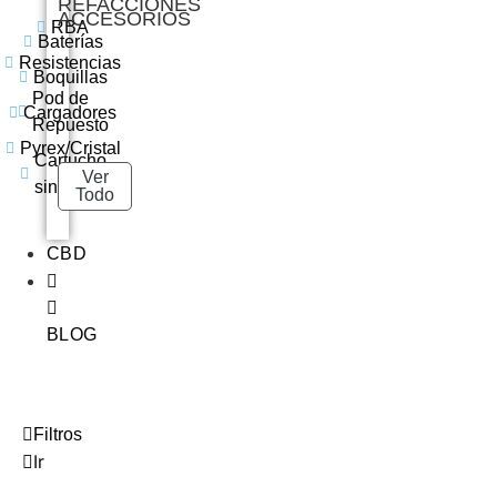
REFACCIONES
ACCESORIOS
RBA
Baterías
Resistencias
Boquillas
Pod de
Cargadores
Repuesto
Pyrex/Cristal
Cartucho
Ver
sin Coil
Todo
CBD
BLOG
Filtros
Ir