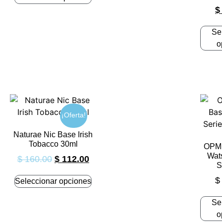
$
Se
o
¡Oferta!
Naturae Nic Base Irish
Tobacco 30ml
OPMH
Wat
$
160.00
$
112.00
S
$
Seleccionar opciones
Se
o