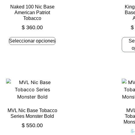
Naked 100 Nic Base
King
American Patriot
Bas
Tobacco
$
360.00
$
Seleccionar opciones
Se
o
MVL Nic Base Tobacco
MVL
Series Monster Bold
Toba
Mons
$
550.00
$