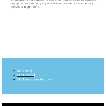
equipo o bloquearlo, ya que puede activarse por accidente y
provocar algún daño.
Preguntas Frecuentes Cigis y Puntos
Mi Cuenta
Mis Pedidos
Mis Direcciones de Envío