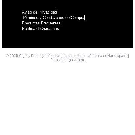
Aviso de Privacidad
Términos y Condiciones de Compra
Preguntas Frecuentes
Política de Garantías
© 2025 Cigis y Punto, jamás usaremos tu información para enviarte spam. |
Pienso, luego vapeo.