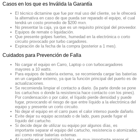
Casos en los que es Inválida la Garantía
El técnico dictamine que fue por mal uso del cliente, se le ofrecerá
la alternativa en caso de que pueda ser reparado el equipo, el cual
tendrá un costo promedio de $200 mxn.
No presentar la caja, ya que es un requisito principal del proveedor.
Equipos de remate o liquidación.
Que presente golpes fuertes, humedad en la electrónica o corto
circuito provocado por turbo cargadores.
Expiración de la fecha de la compra (posterior a 1 mes).
Cuidados para Prevención de Falla
No cargar el equipo en Carro, Laptop o con turbocargadores
mayores a 10 watts.
Para equipos de batería externa, se recomienda cargar las baterías
en un cargador externo, ya que la función principal del puerto es de
actualizaciones.
Se recomienda limpiar el contacto a diario. (la parte donde se pone
los cartuchos o donde la resistencia hace contacto con los pines).
Por condensación o por calor, el líquido pierde densidad y puede
fugar, provocando el riesgo de que entre líquido a la electrónica del
equipo y presente un corto circuito.
No dejar el equipo en el carro pues el calor intenso puede dañarlo.
Evite dejar su equipo acostado o de lado, pues puede fugar el
líquido del cartucho.
Si decide dejar de utilizar su equipo por algunos días, es
importante separar el equipo del cartucho, resistencia o atomizador,
así como retirar baterías externas.
Al guardar en el pantalón o bolsa, es muy importante apagar el