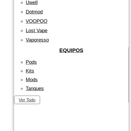
Uwell
Dotmod
VOOPOO
Lost Vape
Vaporesso
EQUIPOS
Pods
Kits
Mods
Tanques
Ver Todo