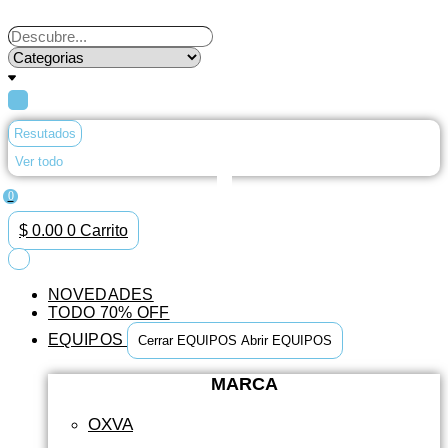
Ir
al
Search
contenido
...
Resutados
Ver todo
0
$
0.00
0
Carrito
NOVEDADES
TODO 70% OFF
EQUIPOS
Cerrar EQUIPOS
Abrir EQUIPOS
MARCA
OXVA