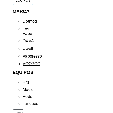
EQUIPOS
MARCA
Dotmod
Lost
Vape
OXVA
Uwell
Vaporesso
VOOPOO
EQUIPOS
Kits
Mods
Pods
Tanques