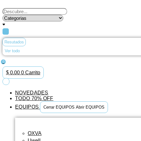
Ir
al
Search
contenido
...
Resutados
Ver todo
0
$
0.00
0
Carrito
NOVEDADES
TODO 70% OFF
EQUIPOS
Cerrar EQUIPOS
Abrir EQUIPOS
OXVA
Uwell