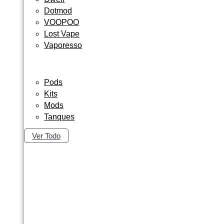
Dotmod
VOOPOO
Lost Vape
Vaporesso
Pods
Kits
Mods
Tanques
Ver Todo