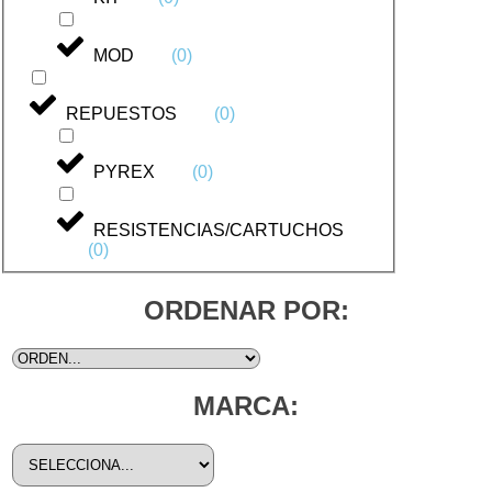
MOD
(
0
)
REPUESTOS
(
0
)
PYREX
(
0
)
RESISTENCIAS/CARTUCHOS
(
0
)
ORDENAR POR:
MARCA: