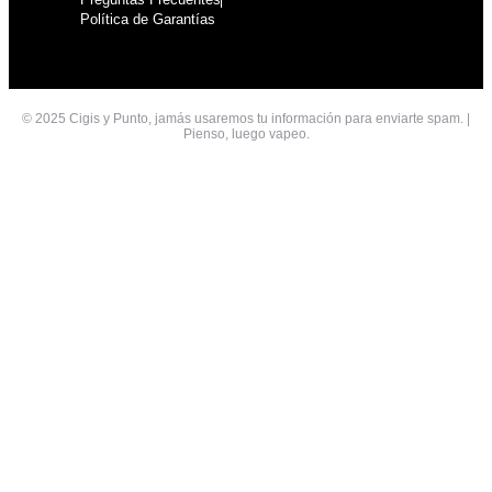
Política de Garantías
© 2025 Cigis y Punto, jamás usaremos tu información para enviarte spam. |
Pienso, luego vapeo.