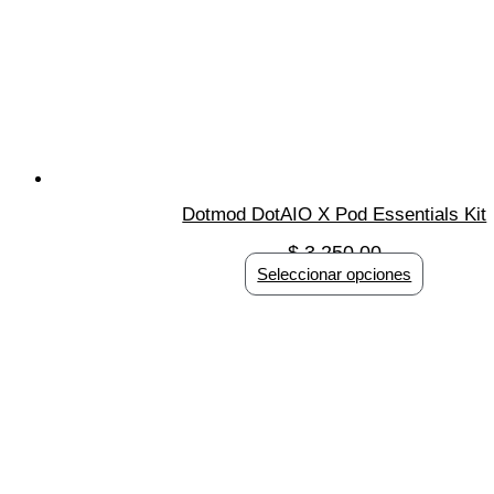
Dotmod DotAIO X Pod Essentials Kit
$
3,250.00
Seleccionar opciones
Este
producto
tiene
múltiples
variantes.
Las
opciones
se
pueden
elegir
en