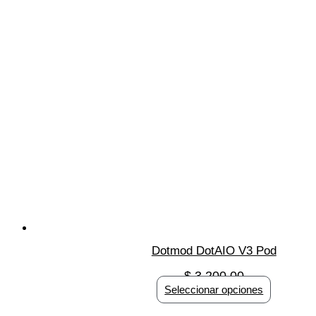
Dotmod DotAIO V3 Pod
$
3,200.00
Seleccionar opciones
Este
producto