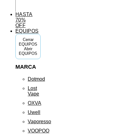
HASTA
70%
OFF
EQUIPOS
Cerrar
EQUIPOS
Abrir
EQUIPOS
MARCA
Dotmod
Lost
Vape
OXVA
Uwell
Vaporesso
VOOPOO