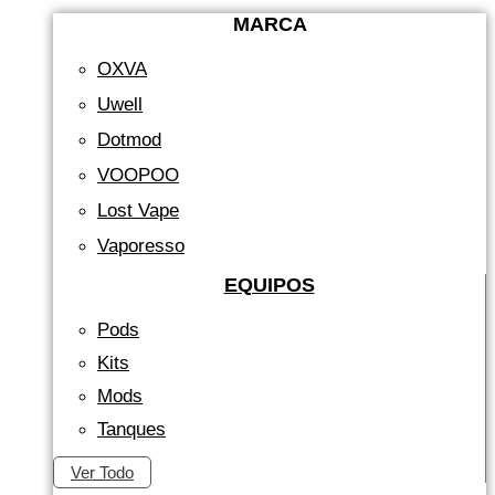
MARCA
OXVA
Uwell
Dotmod
VOOPOO
Lost Vape
Vaporesso
EQUIPOS
Pods
Kits
Mods
Tanques
Ver Todo