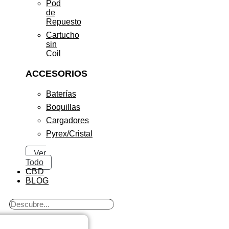
Pod
de
Repuesto
Cartucho
sin
Coil
ACCESORIOS
Baterías
Boquillas
Cargadores
Pyrex/Cristal
Ver
Todo
CBD
BLOG
Search
...