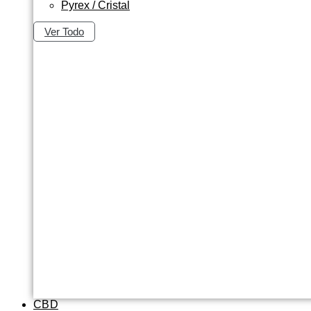
Pyrex / Cristal
Ver Todo
CBD