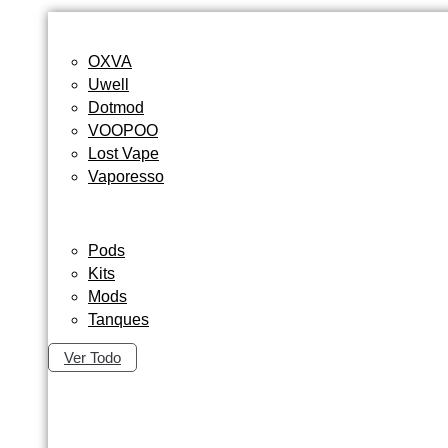
OXVA
Uwell
Dotmod
VOOPOO
Lost Vape
Vaporesso
Pods
Kits
Mods
Tanques
Ver Todo