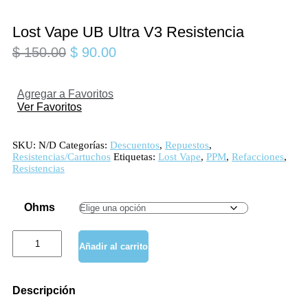
Lost Vape UB Ultra V3 Resistencia
$
150.00
$
90.00
Agregar a Favoritos
Ver Favoritos
SKU:
N/D
Categorías:
Descuentos
,
Repuestos
,
Resistencias/Cartuchos
Etiquetas:
Lost Vape
,
PPM
,
Refacciones
,
Resistencias
Ohms
Lost
Añadir al carrito
Vape
UB
Ultra
V3
D
e
s
c
r
i
p
c
i
ó
n
Resistencia