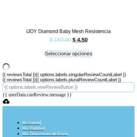
IJOY Diamond Baby Mesh Resistencia
$
150.00
$
4.50
Seleccionar opciones
Este
producto
tiene
{{ reviewsTotal }}
{{ options.labels.singularReviewCountLabel }}
múltiples
{{ reviewsTotal }}
{{ options.labels.pluralReviewCountLabel }}
variantes.
Las
{{ options.labels.newReviewButton }}
opciones
{{ userData.canReview.message }}
se
pueden
elegir
en
la
Mi Cuenta
página
Mis Pedidos
de
Mis Direcciones de Envío
producto