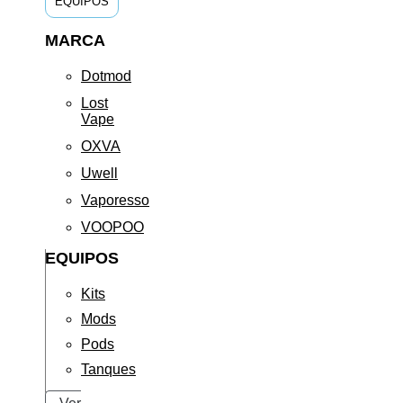
EQUIPOS
MARCA
Dotmod
Lost
Vape
OXVA
Uwell
Vaporesso
VOOPOO
EQUIPOS
Kits
Mods
Pods
Tanques