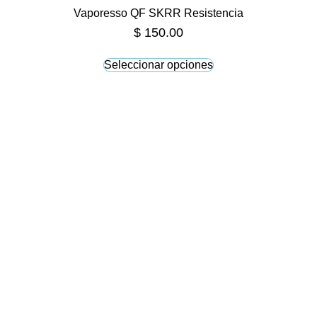
Vaporesso QF SKRR Resistencia
$
150.00
Seleccionar opciones
Este
producto
tiene
múltiples
variantes.
Las
opciones
se
pueden
elegir
en
la
página
de
producto