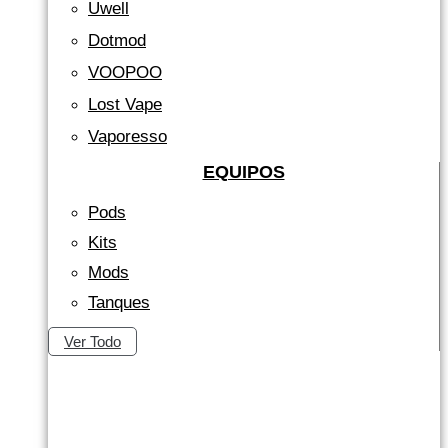
Uwell
Dotmod
VOOPOO
Lost Vape
Vaporesso
EQUIPOS
Pods
Kits
Mods
Tanques
Ver Todo