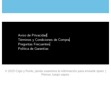
Aviso de Privacidad
Términos y Condiciones de Compra
Preguntas Frecuentes
Política de Garantías
© 2025 Cigis y Punto, jamás usaremos tu información para enviarte spam. |
Pienso, luego vapeo.