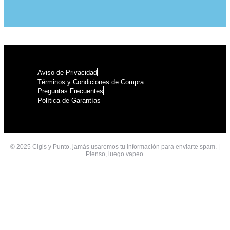
Aviso de Privacidad
Términos y Condiciones de Compra
Preguntas Frecuentes
Política de Garantías
© 2025 Cigis y Punto, jamás usaremos tu información para enviarte spam. |
Pienso, luego vapeo.