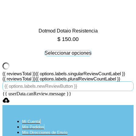
Dotmod Dotaio Resistencia
$
150.00
Seleccionar opciones
Este
producto
tiene
{{ reviewsTotal }}
{{ options.labels.singularReviewCountLabel }}
múltiples
{{ reviewsTotal }}
{{ options.labels.pluralReviewCountLabel }}
variantes.
Las
{{ options.labels.newReviewButton }}
opciones
{{ userData.canReview.message }}
se
pueden
elegir
en
la
Mi Cuenta
página
Mis Pedidos
de
Mis Direcciones de Envío
producto