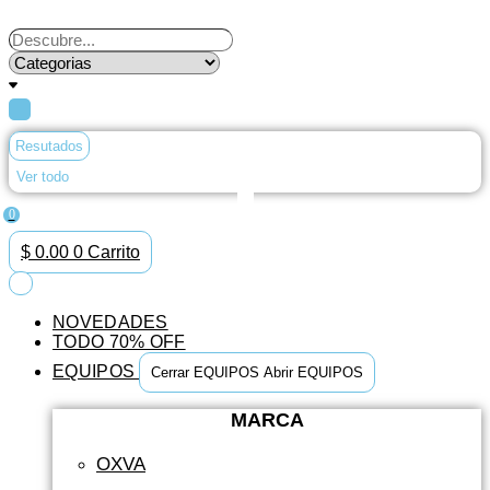
Ir
al
Search
contenido
...
Resutados
Ver todo
0
$
0.00
0
Carrito
NOVEDADES
TODO 70% OFF
EQUIPOS
Cerrar EQUIPOS
Abrir EQUIPOS
MARCA
OXVA