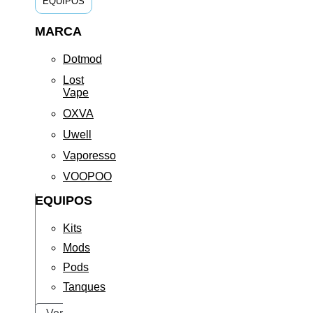
EQUIPOS
MARCA
Dotmod
Lost
Vape
OXVA
Uwell
Vaporesso
VOOPOO
EQUIPOS
Kits
Mods
Pods
Tanques