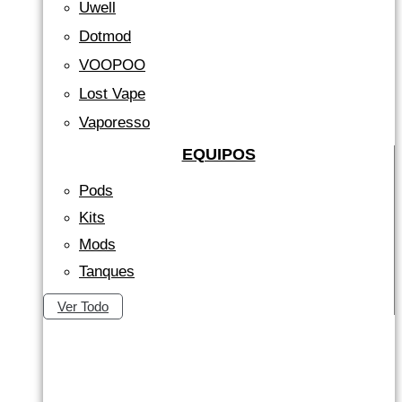
Uwell
Dotmod
VOOPOO
Lost Vape
Vaporesso
EQUIPOS
Pods
Kits
Mods
Tanques
Ver Todo