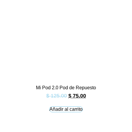
Mi Pod 2.0 Pod de Repuesto
El
El
$
125.00
$
75.00
precio
precio
original
actual
Añadir al carrito
era:
es:
$ 125.00.
$ 75.00.