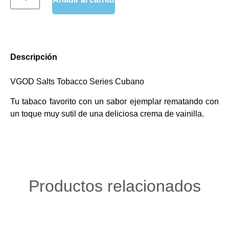
D
e
s
c
r
i
p
c
i
ó
n
VGOD Salts Tobacco Series Cubano
Tu tabaco favorito con un sabor ejemplar rematando con
un toque muy sutil de una deliciosa crema de vainilla.
Productos relacionados