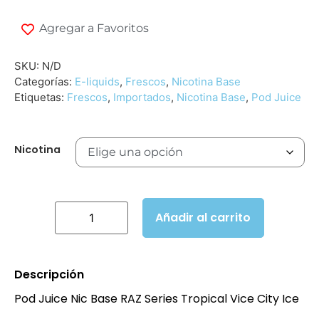
Agregar a Favoritos
SKU:
N/D
Categorías:
E-liquids
,
Frescos
,
Nicotina Base
Etiquetas:
Frescos
,
Importados
,
Nicotina Base
,
Pod Juice
Nicotina
Añadir al carrito
D
e
s
c
r
i
p
c
i
ó
n
Pod Juice Nic Base RAZ Series Tropical Vice City Ice