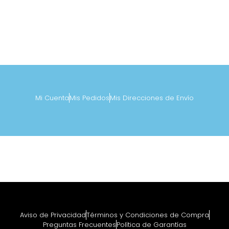
Mi Cuenta
Mis Pedidos
Mis Direcciones de Envío
Aviso de Privacidad
Términos y Condiciones de Compra
Preguntas Frecuentes
Política de Garantías