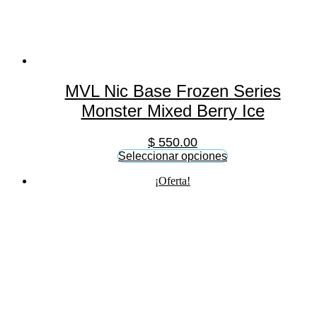
MVL Nic Base Frozen Series
Monster Mixed Berry Ice
$
550.00
Seleccionar opciones
Este
¡Oferta!
producto
tiene
múltiples
variantes.
Las
opciones
se
pueden
elegir
en
la