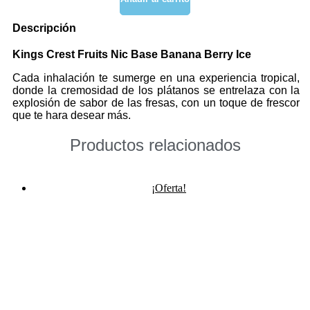
Base
Banana
D
e
s
c
r
i
p
c
i
ó
n
Berry
Ice
Kings Crest Fruits Nic Base Banana Berry Ice
cantidad
Cada inhalación te sumerge en una experiencia tropical,
donde la cremosidad de los plátanos se entrelaza con la
explosión de sabor de las fresas, con un toque de frescor
que te hara desear más.
Productos relacionados
¡Oferta!