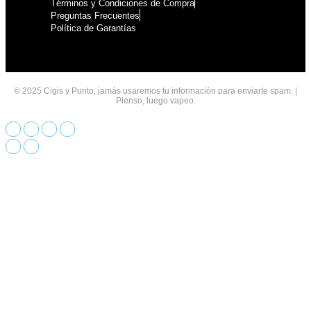
Términos y Condiciones de Compra
Preguntas Frecuentes
Política de Garantías
© 2025 Cigis y Punto, jamás usaremos tu información para enviarte spam. |
Pienso, luego vapeo.