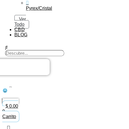
Pyrex/Cristal
Ver
Todo
CBD
BLOG
Search
...
0
$
0.00
0
Carrito