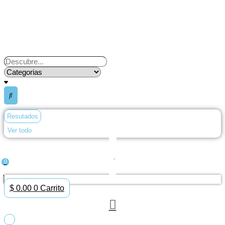
Ir
al
contenido
Search
...
Resutados
Ver todo
0
$
0.00
0
Carrito