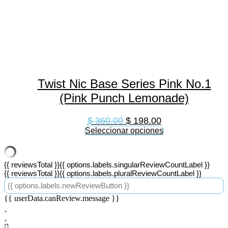
Twist Nic Base Series Pink No.1
(Pink Punch Lemonade)
$
360.00
$
198.00
Seleccionar opciones
Este
producto
tiene
{{ reviewsTotal }}
{{ options.labels.singularReviewCountLabel }}
múltiples
{{ reviewsTotal }}
{{ options.labels.pluralReviewCountLabel }}
variantes.
Las
{{ options.labels.newReviewButton }}
opciones
{{ userData.canReview.message }}
se
pueden
elegir