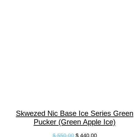
página
de
producto
Skwezed Nic Base Ice Series Green
Pucker (Green Apple Ice)
$
550.00
$
440.00